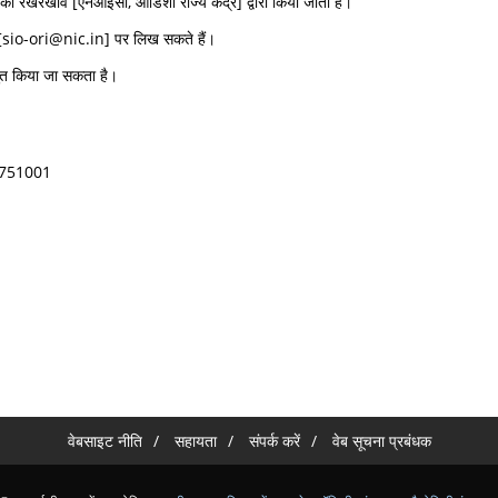
इसका रखरखाव [एनआईसी, ओडिशा राज्य केंद्र] द्वारा किया जाता है।
को [sio-ori@nic.in] पर लिख सकते हैं।
्तुत किया जा सकता है।
वर- 751001
वेबसाइट नीति
सहायता
संपर्क करें
वेब सूचना प्रबंधक